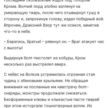
Последний скользоклык издох под топором
Крома. Волчий лорд злобно взглянул на
умирающую тварь, после чего отшвырнул тушу в
сторону и, запрокинув голову, издал победный вой.
Впрочем, Драконий Взор тут же осекся, заметив
что-то в небе.
– Берегись, братья! – рявкнул он. – Враг атакует нас
с высоты!
Выдернув болт-пистолет из кобуры, Кром
несколько раз выстрелил вверх.
С небес на Волков устремилась огромная стая
чудищ с эбеновыми крыльями. Не обращая
внимания на посланные им навстречу болт-
снаряды, монстры продолжали снижаться.
Бесформенные клювы и клыкастые пасти тварей
при этом исторгали тошнотворные вопли. Из