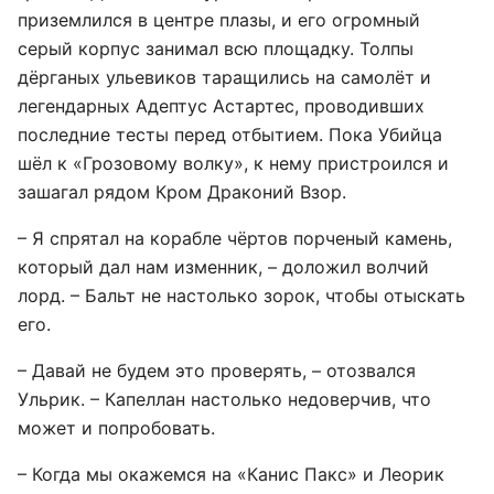
приземлился в центре плазы, и его огромный
серый корпус занимал всю площадку. Толпы
дёрганых ульевиков таращились на самолёт и
легендарных Адептус Астартес, проводивших
последние тесты перед отбытием. Пока Убийца
шёл к «Грозовому волку», к нему пристроился и
зашагал рядом Кром Драконий Взор.
– Я спрятал на корабле чёртов порченый камень,
который дал нам изменник, – доложил волчий
лорд. – Бальт не настолько зорок, чтобы отыскать
его.
– Давай не будем это проверять, – отозвался
Ульрик. – Капеллан настолько недоверчив, что
может и попробовать.
– Когда мы окажемся на «Канис Пакс» и Леорик