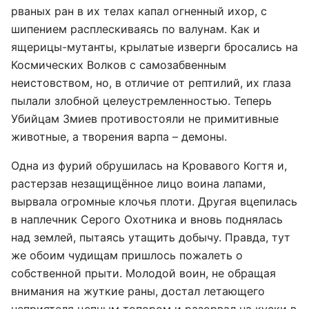
рваных ран в их телах капал огненный ихор, с
шипением расплескиваясь по валунам. Как и
ящерицы-мутанты, крылатые изверги бросались на
Космических Волков с самозабвенным
неистовством, но, в отличие от рептилий, их глаза
пылали злобной целеустремленностью. Теперь
Убийцам Змиев противостояли не примитивные
животные, а творения варпа – демоны.
Одна из фурий обрушилась на Кровавого Когтя и,
растерзав незащищённое лицо воина лапами,
вырвала огромные клочья плоти. Другая вцепилась
в наплечник Серого Охотника и вновь поднялась
над землей, пытаясь утащить добычу. Правда, тут
же обоим чудищам пришлось пожалеть о
собственной прыти. Молодой воин, не обращая
внимания на жуткие раны, достал летающего