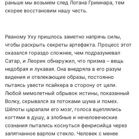
раньше мы возьмем след Логана Гримнара, тем
скорее восстановим нашу честь.
Рваному Уху пришлось заметно напрячь силы,
чтобы раскрыть секреты артефакта. Процесс этот
оказался гораздо сложнее, чем подразумевал
Сатар, и Леорик обнаружил, что призма – вещь
недобрая и лукавая. Она внедряла в его разум
видения и отвлекающие образы, постоянно
пытаясь увести псайкера в сторону от цели.
Любой мимолетный обрывок истины, показанный
Волку, скрывался за потоками шума и помех.
Шёпоты царапали его мозг, голоса вцеплялись
когтями в душу, а злобные и нечеловеческие
сознания пытались коснуться фенрисийца через
запятнанное варпом стекло. Человек с менее