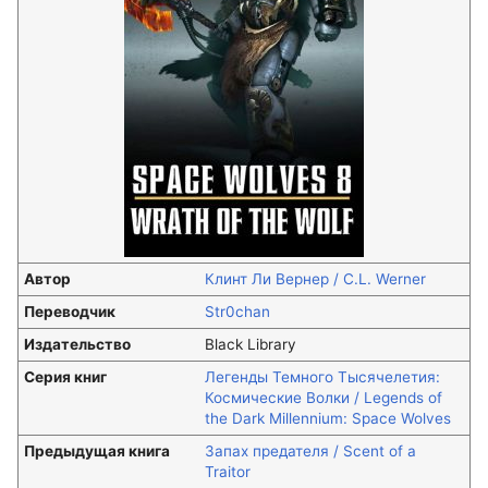
Автор
Клинт Ли Вернер / C.L. Werner
Переводчик
Str0chan
Издательство
Black Library
Серия книг
Легенды Темного Тысячелетия:
Космические Волки / Legends of
the Dark Millennium: Space Wolves
Предыдущая книга
Запах предателя / Scent of a
Traitor