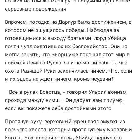
волки» на том же маршруте получили куда более
серьезные повреждения.
Впрочем, посадка на Даргур была достижением, в
котором не ощущалось победы. Наблюдая за
готовящимися к выходу братьями, лорд Убийца
почти чуял охватившее их беспокойство. Они не
могли забыть, что Бьорн уже посещал этот мир в
поисках Лемана Русса. Они не могли забыть, что
охота Разящей Руки закончилась ничем. Что, если
и их здесь не ждёт ничего, кроме неудачи?
– Всё в руках Всеотца, – говорил Ульрик воинам,
проходя между ними. – Он дарует вам триумф,
если вы покажете себя достойными этого.
Протянув руку, верховный жрец взял амулет из
волчьего хвоста, который протянул ему Кровавый
Коготь. Благословив тотем, Убийца вернул его