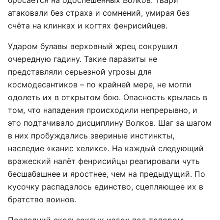
бросается на одоспешенных Волков. Твари
атаковали без страха и сомнений, умирая без
счёта на клинках и когтях фенрисийцев.
Ударом булавы верховный жрец сокрушил
очередную гадину. Такие паразиты не
представляли серьезной угрозы для
космодесантиков – по крайней мере, не могли
одолеть их в открытом бою. Опасность крылась в
том, что нападения происходили непрерывно, и
это подтачивало дисциплину Волков. Шаг за шагом
в них пробуждались звериные инстинкты,
наследие «канис хеликс». На каждый следующий
вражеский налёт фенрисийцы реагировали чуть
бесшабашнее и яростнее, чем на предыдущий. По
кусочку распадалось единство, сцепляющее их в
братство воинов.