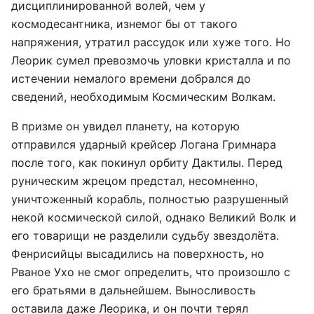
дисциплинированной волей, чем у
космодесантника, изнемог бы от такого
напряжения, утратил рассудок или хуже того. Но
Леорик сумел превозмочь уловки кристалла и по
истечении немалого времени добрался до
сведений, необходимым Космическим Волкам.
В призме он увидел планету, на которую
отправился ударный крейсер Логана Гримнара
после того, как покинул орбиту Дактилы. Перед
руническим жрецом предстал, несомненно,
уничтоженный корабль, полностью разрушенный
некой космической силой, однако Великий Волк и
его товарищи не разделили судьбу звездолёта.
Фенрисийцы высадились на поверхность, но
Рваное Ухо не смог определить, что произошло с
его братьями в дальнейшем. Выносливость
оставила даже Леорика, и он почти терял