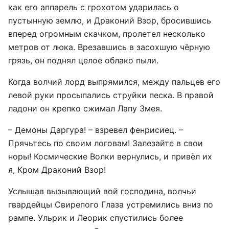
как его аппарель с грохотом ударилась о
пустынную землю, и Драконий Взор, бросившись
вперед огромным скачком, пролетел несколько
метров от люка. Врезавшись в засохшую чёрную
грязь, он поднял целое облако пыли.
Когда волчий лорд выпрямился, между пальцев его
левой руки просыпались струйки песка. В правой
ладони он крепко сжимал Лапу Змея.
– Демоны Даргура! – взревел фенрисиец. –
Прячьтесь по своим логовам! Залезайте в свои
норы! Космические Волки вернулись, и привёл их
я, Кром Драконий Взор!
Услышав вызывающий вой господина, волчьи
гвардейцы Свирепого Глаза устремились вниз по
рампе. Ульрик и Леорик спустились более