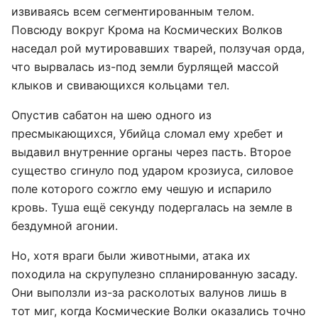
извиваясь всем сегментированным телом.
Повсюду вокруг Крома на Космических Волков
наседал рой мутировавших тварей, ползучая орда,
что вырвалась из-под земли бурлящей массой
клыков и свивающихся кольцами тел.
Опустив сабатон на шею одного из
пресмыкающихся, Убийца сломал ему хребет и
выдавил внутренние органы через пасть. Второе
существо сгинуло под ударом крозиуса, силовое
поле которого сожгло ему чешую и испарило
кровь. Туша ещё секунду подергалась на земле в
бездумной агонии.
Но, хотя враги были животными, атака их
походила на скрупулезно спланированную засаду.
Они выползли из-за расколотых валунов лишь в
тот миг, когда Космические Волки оказались точно