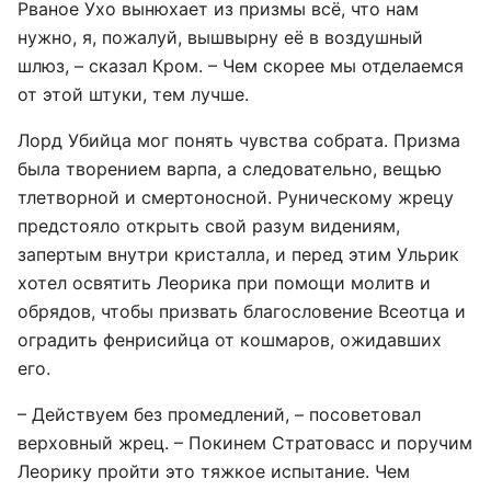
Рваное Ухо вынюхает из призмы всё, что нам
нужно, я, пожалуй, вышвырну её в воздушный
шлюз, – сказал Кром. – Чем скорее мы отделаемся
от этой штуки, тем лучше.
Лорд Убийца мог понять чувства собрата. Призма
была творением варпа, а следовательно, вещью
тлетворной и смертоносной. Руническому жрецу
предстояло открыть свой разум видениям,
запертым внутри кристалла, и перед этим Ульрик
хотел освятить Леорика при помощи молитв и
обрядов, чтобы призвать благословение Всеотца и
оградить фенрисийца от кошмаров, ожидавших
его.
– Действуем без промедлений, – посоветовал
верховный жрец. – Покинем Стратовасс и поручим
Леорику пройти это тяжкое испытание. Чем