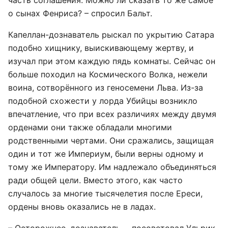
часть соглашения. Можно ли сказать то же самое
о сынах Фенриса? – спросил Бальт.
Капеллан-дознаватель рыскал по укрытию Сатара
подобно хищнику, выискивающему жертву, и
изучал при этом каждую пядь комнаты. Сейчас он
больше походил на Космического Волка, нежели
воина, сотворённого из геносемени Льва. Из-за
подобной схожести у лорда Убийцы возникло
впечатление, что при всех различиях между двумя
орденами они также обладали многими
родственными чертами. Они сражались, защищая
один и тот же Империум, были верны одному и
тому же Императору. Им надлежало объединяться
ради общей цели. Вместо этого, как часто
случалось за многие тысячелетия после Ереси,
ордены вновь оказались не в ладах.