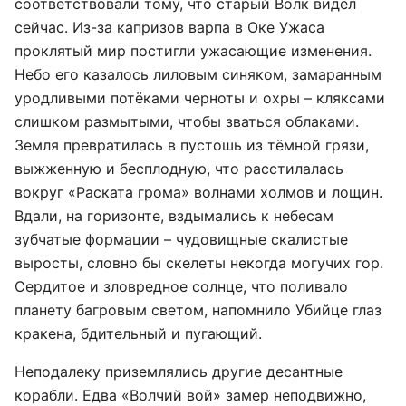
соответствовали тому, что старый Волк видел
сейчас. Из-за капризов варпа в Оке Ужаса
проклятый мир постигли ужасающие изменения.
Небо его казалось лиловым синяком, замаранным
уродливыми потёками черноты и охры – кляксами
слишком размытыми, чтобы зваться облаками.
Земля превратилась в пустошь из тёмной грязи,
выжженную и бесплодную, что расстилалась
вокруг «Раската грома» волнами холмов и лощин.
Вдали, на горизонте, вздымались к небесам
зубчатые формации – чудовищные скалистые
выросты, словно бы скелеты некогда могучих гор.
Сердитое и зловредное солнце, что поливало
планету багровым светом, напомнило Убийце глаз
кракена, бдительный и пугающий.
Неподалеку приземлялись другие десантные
корабли. Едва «Волчий вой» замер неподвижно,