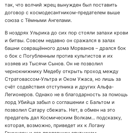
так, что волчий жрец вынужден был поставить
договор с космодесантником-предателем выше
союза с Тёмными Ангелами.
В ноздрях Ульрика до сих пор стояли запахи крови
и битвы. Совсем недавно он сражался в залах
башни совращённого дома Морванов – дрался бок
о бок с Погубленным против культистов и их
хозяев из Тысячи Сынов. Он не позволил
чернокнижнику Медебу открыть проход между
Стратовассом-Ультра и Оком Ужаса, но лишь за
счёт содействия отступника и других Альфа-
Легионеров. Однако не в благодарность за помощь
лорд Убийца забыл о соглашении с Бальтом и
позволил Сатару сбежать. Нет, в обмен на это
предатель дал Космическим Волкам... подсказку,
которая, возможно, приведет их к Логану