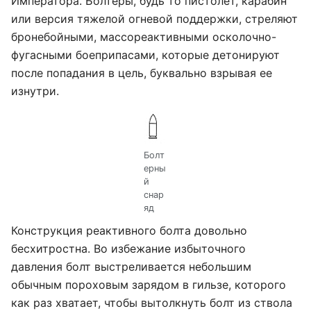
Императора. Болтеры, будь то пистолет, карабин
или версия тяжелой огневой поддержки, стреляют
бронебойными, массореактивными осколочно-
фугасными боеприпасами, которые детонируют
после попадания в цель, буквально взрывая ее
изнутри.
Болт
ерны
й
снар
яд
Конструкция реактивного болта довольно
бесхитростна. Во избежание избыточного
давления болт выстреливается небольшим
обычным пороховым зарядом в гильзе, которого
как раз хватает, чтобы вытолкнуть болт из ствола