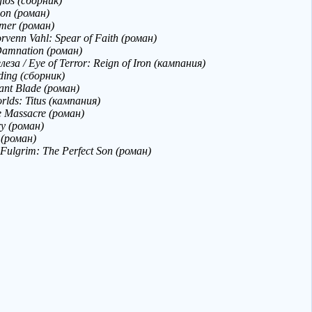
gios (сборник)
ion (роман)
er (роман)
venn Vahl: Spear of Faith (роман)
Damnation (роман)
 / Eye of Terror: Reign of Iron (кампания)
ding (сборник)
nt Blade (роман)
lds: Titus (кампания)
e Massacre (роман)
y (роман)
 (роман)
ulgrim: The Perfect Son (роман)