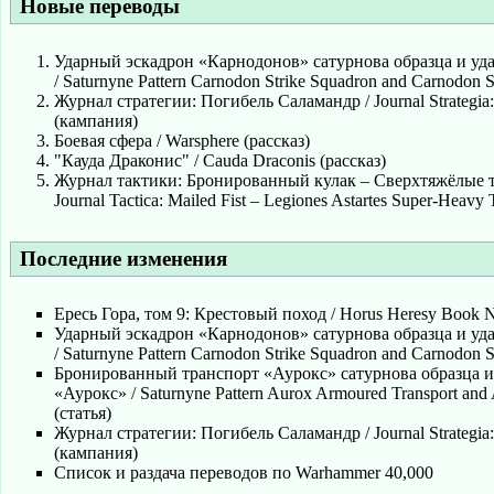
Новые переводы
Ударный эскадрон «Карнодонов» сатурнова образца и у
/ Saturnyne Pattern Carnodon Strike Squadron and Carnodon S
Журнал стратегии: Погибель Саламандр / Journal Strategia:
(кампания)
Боевая сфера / Warsphere (рассказ)
"Кауда Драконис" / Cauda Draconis (рассказ)
Журнал тактики: Бронированный кулак – Сверхтяжёлые т
Journal Tactica: Mailed Fist – Legiones Astartes Super-Heavy
Последние изменения
Ересь Гора, том 9: Крестовый поход / Horus Heresy Book N
Ударный эскадрон «Карнодонов» сатурнова образца и у
/ Saturnyne Pattern Carnodon Strike Squadron and Carnodon S
Бронированный транспорт «Аурокс» сатурнова образца 
«Аурокс» / Saturnyne Pattern Aurox Armoured Transport and
(статья)
Журнал стратегии: Погибель Саламандр / Journal Strategia:
(кампания)
Список и раздача переводов по Warhammer 40,000