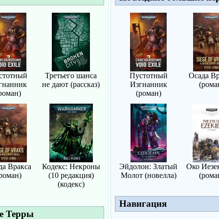
стотный
Третьего шанса
Пустотный
Осада Вр
гнанник
не дают (рассказ)
Изгнанник
(рома
роман)
(роман)
да Вракса
Кодекс: Некроны
Эйдолон: Златый
Око Иезе
роман)
(10 редакция)
Молот (новелла)
(рома
(кодекс)
Навигация
е Терры