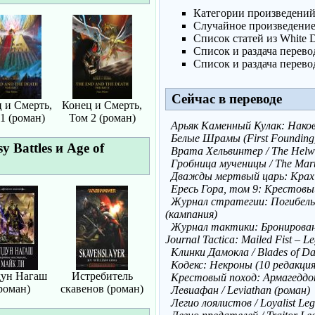
Категории произведени
Случайное произведени
Список статей из White 
Список и раздача перево
Список и раздача перево
Сейчас в переводе
 и Смерть,
Конец и Смерть,
1 (роман)
Том 2 (роман)
Арьяк Каменный Кулак: Наковал
Белые Шрамы (First Founding
 Battles
и
Age of
Врата Хельвинтер / The Helwi
Гробница мученицы / The Mart
Дважды мертвый царь: Крах / 
Ересь Гора, том 9: Крестовый
Журнал стратегии: Погибель Са
(кампания)
Журнал тактики: Бронирован
Journal Tactica: Mailed Fist – 
Клинки Дамокла / Blades of D
Кодекс: Некроны (10 редакция) 
ун Нагаш
Истребитель
Крестовый поход: Армагеддон
роман)
скавенов (роман)
Левиафан / Leviathan (роман)
Легио лоялистов / Loyalist Leg