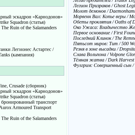
Легио предателей / Traitor Le
Легион Призраков / Ghost Leg
Молот демонов / Daemonhamm
Морвенн Вал: Копье веры / Mor
дарный эскадрон «Карнодонов»
Обеты проклятия / Oaths of 
trike Squadron (статья)
Око Ужаса: Владычество Железа
 The Ruin of the Salamanders
Первое основание / First Foun
Последний Клинок / The Remna
Пятьсот миров: Тит / 500 Wor
Резня в зоне высадки / Dropsit
анки Легионес Астартес /
Слава Вольпона / Volpone Glor
 Tanks (кампания)
Тёмная жатва / Dark Harvest
Фулгрим: Совершенный сын / F
ine, Crusade (сборник)
дарный эскадрон «Карнодонов»
trike Squadron (статья)
и бронированный транспорт
 Aurox Armoured Transport
 The Ruin of the Salamanders