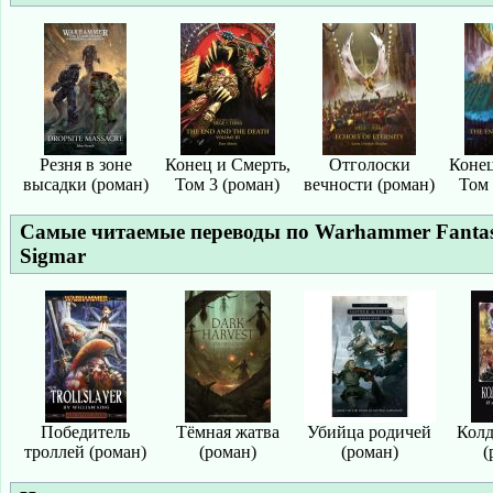
Резня в зоне
Конец и Смерть,
Отголоски
Конец
высадки (роман)
Том 3 (роман)
вечности (роман)
Том 
Самые читаемые переводы по
Warhammer Fantasy
Sigmar
Победитель
Тёмная жатва
Убийца родичей
Колд
троллей (роман)
(роман)
(роман)
(