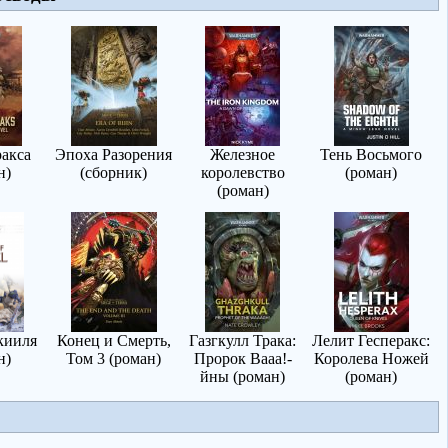
акса
Эпоха Разорения
Железное
Тень Восьмого
н)
(сборник)
королевство
(роман)
(роман)
кииля
Конец и Смерть,
Газгкулл Трака:
Лелит Гесперакс:
н)
Том 3 (роман)
Пророк Вааа!-
Королева Ножей
йны (роман)
(роман)