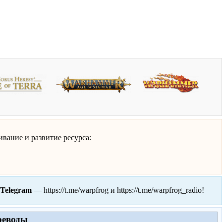
вание и развитие ресурса:
Telegram
—
https://t.me/warpfrog
и
https://t.me/warpfrog_radio
!
реводы