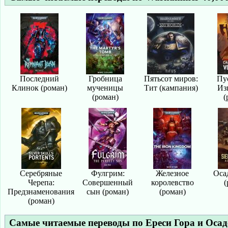
Последний
Гробница
Пятьсот миров:
Пу
Клинок (роман)
мученицы
Тит (кампания)
Из
(роман)
(
Серебряные
Фулгрим:
Железное
Оса
Черепа:
Совершенный
королевство
(
Предзнаменования
сын (роман)
(роман)
(роман)
Самые читаемые переводы по
Ереси Гора
и
Осад