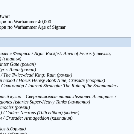
й
е
Dwarf
дов по Warhammer 40,000
дов по Warhammer Age of Sigmar
ьня Фенриса / Arjac Rockfist: Anvil of Fenris (новелла)
) (статья)
nter Gate (роман)
yr’s Tomb (роман)
The Twice-dead King: Ruin (роман)
 поход / Horus Heresy Book Nine, Crusade (сборник)
ламандр / Journal Strategia: The Ruin of the Salamanders
ный кулак – Сверхтяжёлые танки Легионес Астартес /
Legiones Astartes Super-Heavy Tanks (кампания)
amocles (роман)
/ Codex: Necrons (10th edition) (кодекс)
 / Crusade: Armageddon (кампания)
ios (сборник)